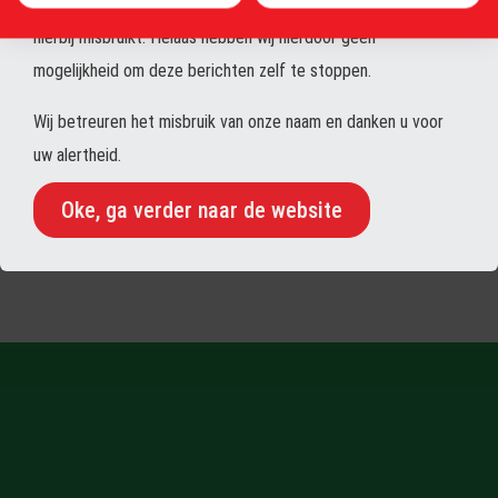
e-mailadressen of domeinen. Alleen onze bedrijfsnaam wordt
te maken.
hierbij misbruikt. Helaas hebben wij hierdoor geen
Meedoen aan de verduurzaming van uw
mogelijkheid om deze berichten zelf te stoppen.
keten? Dat kan! Wij bieden u verschillende
Wij betreuren het misbruik van onze naam en danken u voor
mogelijkheden om concreet te investeren in
uw alertheid.
schone kilometers. Neem contact op voor de
mogelijkheden.
Oke, ga verder naar de website