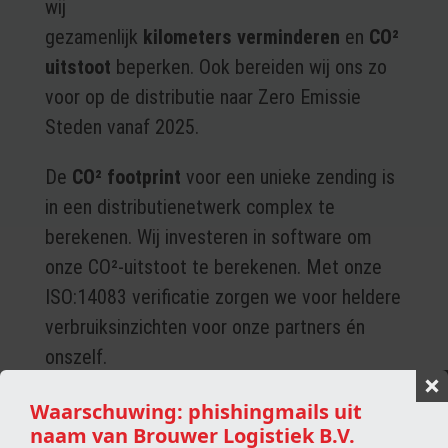
wij
gezamenlijk
kilometers
verminderen
en
CO²
uitstoot
beperken. Ook bereiden wij ons zo
voor op de distributie naar Zero Emissie
Steden vanaf 2025.
De
CO² footprint
voor een unieke zending is
in een distributienetwerk complex te
berekenen. Wij investeren in software om
onze CO²-uitstoot te berekenen. Met onze
ISO:14083 verificatie zorgen we voor heldere
verbruiksinzichten voor onze partners én
onszelf.
Waarschuwing: phishingmails uit
naam van Brouwer Logistiek B.V.